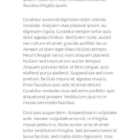
B
faucibus fringilla quam.
O
U
Curabitur euismod dignissim dolor ultrices
molestie. Aliquam vitae placerat ipsum, eu
T
dignissim ligula. Curabitur tempor tortor quis
U
dolor egestas finibus. Sed lorem nulla, auctor
nec rutrum sit amet, gravida porttitor lacus.
S
Aenean ut diam eget libero facilisis tempor.
Mauris feugiat varius nunc aliquam placerat.
S
Nullam sed turpis at orci auctor tempus.
E
Aliquam pulvinar dolor ut felis congue, quis
eleifend purus eleifend. Suspendisse sed nunc
R
pretium, facilisis mauris et, egestas mauris.
Proin faucibus quis velit sit amet dictum.
V
Curabitur molestie risus sed enim porttitor, quis
I
aliquet erat posuere. Vestibulum quis mi in
massa commodo faucibus.
C
Duis quis augue diam. Suspendisse in vulputate
E
ante. Aenean vulputate eros nisl, in fringilla
S
massa pretium a. Nulla auctor urna sit amet
tortor vestibulum fringilla. Sed posuere lorem id
C
lacus facilisis, sed mattis dolor dignissim. Cras