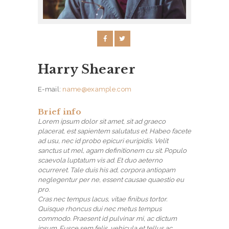
Harry Shearer
E-mail:
name@example.com
Brief info
Lorem ipsum dolor sit amet, sit ad graeco
placerat, est sapientem salutatus et. Habeo facete
ad usu, nec id probo epicuri euripidis. Velit
H
sanctus ut mel, agam definitionem cu sit. Populo
scaevola luptatum vis ad. Et duo aeterno
O
ocurreret. Tale duis his ad, corpora antiopam
M
neglegentur per ne, essent causae quaestio eu
pro.
E
Cras nec tempus lacus, vitae finibus tortor.
Quisque rhoncus dui nec metus tempus
A
commodo. Praesent id pulvinar mi, ac dictum
ipsum. Fusce sem felis, vehicula et tellus ac,