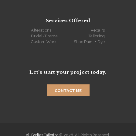
Services Offered
Alterations
Repairs
Bridal/Formal
Tailoring
Custom Work
Shoe Paint + Dye
Let’s start your project today.
CONTACT ME
All Bodies Tailoring
© 2026. All Rights Reserved.