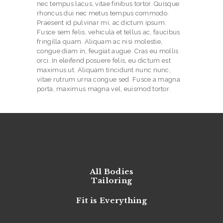
nec tempus lacus, vitae finibus tortor. Quisque
O
rhoncus dui nec metus tempus commodo.
N
Praesent id pulvinar mi, ac dictum ipsum.
Fusce sem felis, vehicula et tellus ac, faucibus
T
fringilla quam. Aliquam ac nisi molestie,
A
congue diam in, feugiat augue. Cras eu mollis
orci. In eleifend posuere felis, eu dictum est
C
maximus ut. Aliquam tincidunt nunc nunc,
vitae rutrum urna congue sed. Fusce a magna
T
porta, maximus magna vel, euismod tortor.
All Bodies
Tailoring
Fit is Everything